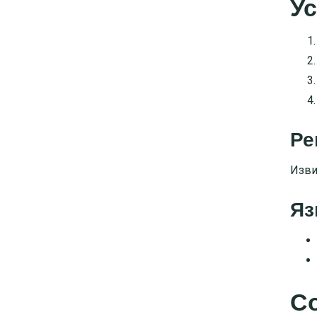
Ус
Ре
Изви
Яз
С