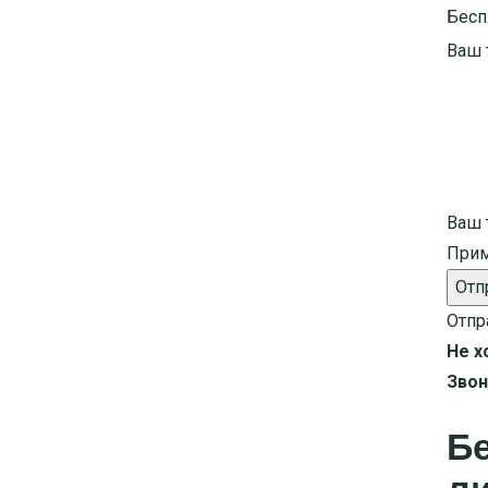
Бесп
Ваш 
Ваш 
Прим
Отп
Отпр
Не х
Звон
Б