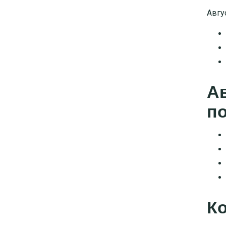
Авгу
А
п
Ко