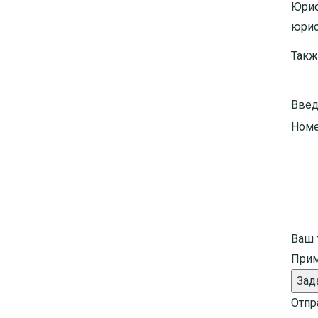
Юрис
юрис
Такж
Введ
Номе
Ваш 
Прим
Зад
Отпр