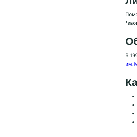
л
Помо
*зво
О
В 19
им. 
К