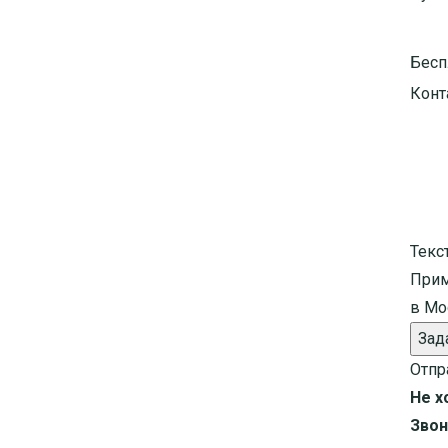
Бесп
Конт
Текс
Прим
в Мо
Зад
Отпр
Не х
Звон