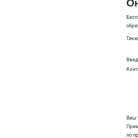
Он
Бесп
обра
Такж
Введ
Конт
Ваш 
Прим
по п