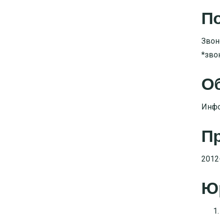
П
Звон
*зво
Об
Инфо
П
2012
Ю