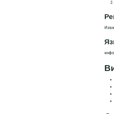
Ре
Изви
Яз
инфо
В