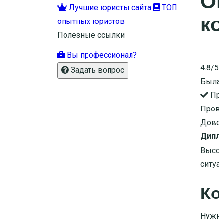
О
Лучшие юристы сайта
ТОП
к
опытных юристов
Полезные ссылки
Вы профессионал?
4.8/5
Задать вопрос
Была
Пр
Пров
Дово
Дипл
Высо
ситу
Ко
Нужн