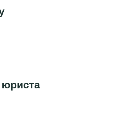
у
 юриста