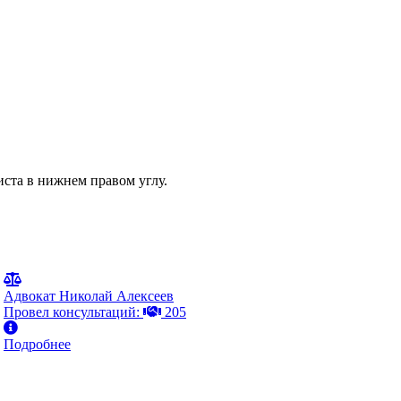
иста в нижнем правом углу.
Адвокат Николай Алексеев
Провел консультаций:
205
Подробнее