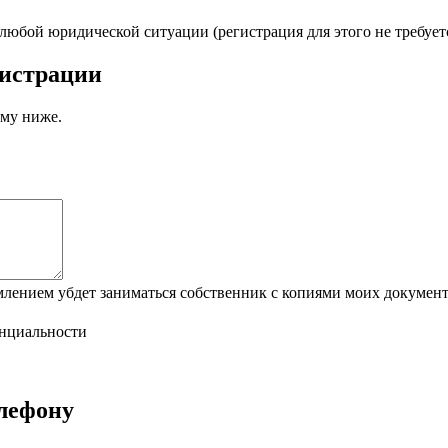
бой юридической ситуации (регистрация для этого не требуетс
гистрации
рму ниже.
нием убдет заниматься собственник с копиями моих документ
нциальности
елефону