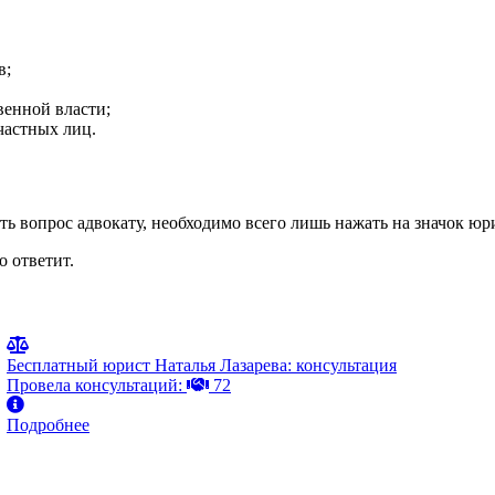
в
;
венной власти
;
частных лиц
.
ть вопрос адвокату, необходимо всего лишь нажать на значок юр
 ответит.
Бесплатный юрист Наталья Лазарева: консультация
Провела консультаций:
72
Подробнее