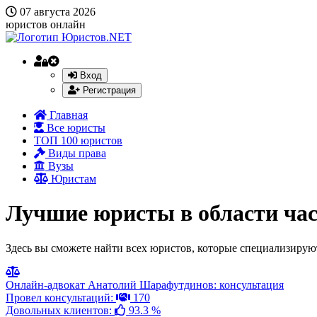
07 августа 2026
юристов онлайн
Вход
Регистрация
Главная
Все юристы
ТОП 100 юристов
Виды права
Вузы
Юристам
Лучшие юристы в области час
Здесь вы сможете найти всех юристов, которые специализируют
Онлайн-адвокат Анатолий Шарафутдинов: консультация
Провел консультаций:
170
Довольных клиентов:
93.3 %