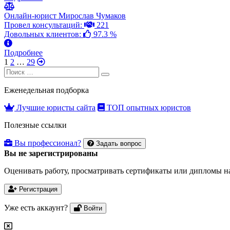
Онлайн-юрист Мирослав Чумаков
Провел консультаций:
221
Довольных клиентов:
97.3 %
Подробнее
1
2
…
29
Search
Search
for:
Еженедельная подборка
Лучшие юристы сайта
ТОП опытных юристов
Полезные ссылки
Вы профессионал?
Задать вопрос
Вы не зарегистрированы
Оценивать работу, просматривать сертификаты или дипломы на
Регистрация
Уже есть аккаунт?
Войти