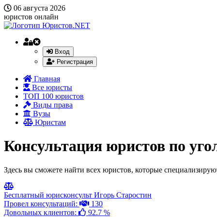
06 августа 2026
юристов онлайн
Вход
Регистрация
Главная
Все юристы
ТОП 100 юристов
Виды права
Вузы
Юристам
Консультация юристов по уго
Здесь вы сможете найти всех юристов, которые специализируют
Бесплатный юрисконсульт Игорь Старостин
Провел консультаций:
130
Довольных клиентов:
92.7 %