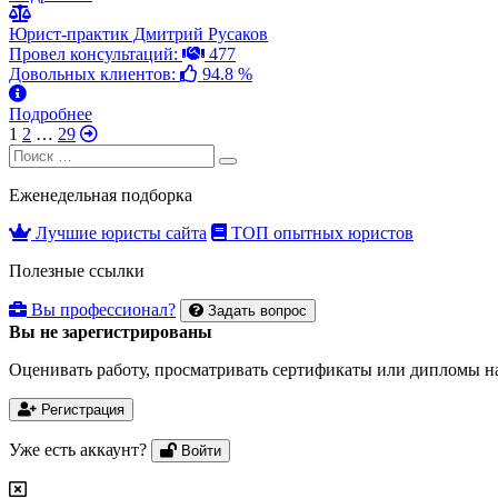
Юрист-практик Дмитрий Русаков
Провел консультаций:
477
Довольных клиентов:
94.8 %
Подробнее
1
2
…
29
Search
Search
for:
Еженедельная подборка
Лучшие юристы сайта
ТОП опытных юристов
Полезные ссылки
Вы профессионал?
Задать вопрос
Вы не зарегистрированы
Оценивать работу, просматривать сертификаты или дипломы на
Регистрация
Уже есть аккаунт?
Войти