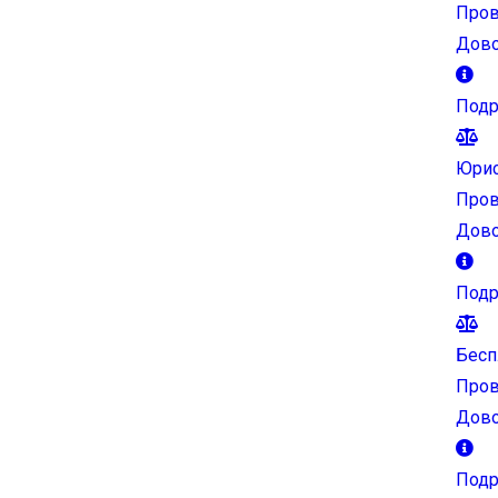
Пров
Дово
Подр
Юрис
Пров
Дово
Подр
Бесп
Пров
Дово
Подр