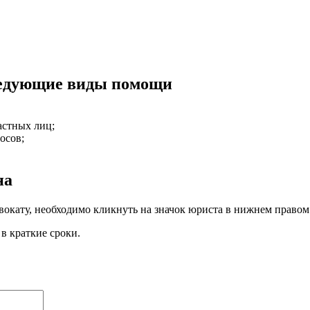
ледующие виды помощи
астных лиц
;
росов
;
на
вокату, необходимо кликнуть на значок юриста в нижнем правом 
в краткие сроки.