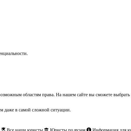
нциальности.
озможным областям права. На нашем сайте вы сможете выбрать 
м даже в самой сложной ситуации.
и
Все наши юристы
Юристы по вузам
Информация для ю