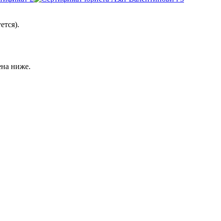
ется).
ена ниже.