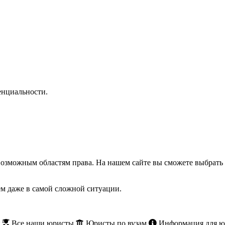
нциальности.
озможным областям права. На нашем сайте вы сможете выбрать 
м даже в самой сложной ситуации.
и
Все наши юристы
Юристы по вузам
Информация для ю