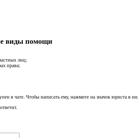
ие виды помощи
частных лиц
;
рах права
;
пен в чате. Чтобы написать ему, нажмите на значок юриста в н
ответит.