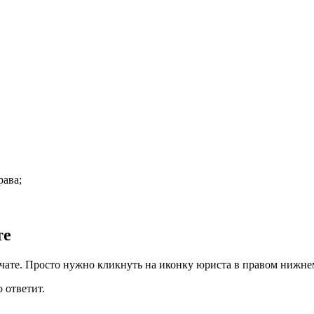
рава
;
те
чате. Просто нужно кликнуть на иконку юриста в правом нижне
 ответит.